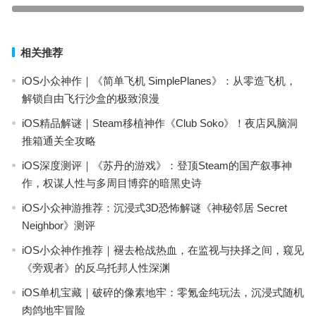
下一篇
相关推荐
iOS小众神作｜《简单飞机 SimplePlanes》：从零造飞机，
解锁自由飞行沙盒的极致浪漫
iOS精品解谜｜Steam移植神作《Club Soko》！夜店风脑洞
推箱通关全攻略
iOS深度测评｜《苏丹的游戏》：登顶Steam的国产叙事神
作，权谋人性与多周目博弈的暗黑史诗
iOS小众神游推荐：沉浸式3D恐怖解谜《神秘邻居 Secret
Neighbor》测评
iOS小众神作推荐｜褪去枪战热血，在监视与抉择之间，窥见
《旁观者》的反乌托邦人性深渊
iOS单机宝藏｜破碎的像素地牢：零氪金纯玩法，沉浸式随机
肉鸽地牢冒险