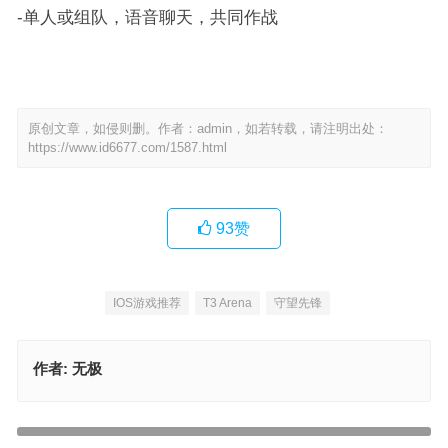
-单人或组队，语音聊天，共同作战
原创文章，如侵则删。作者：admin，如若转载，请注明出处：
https://www.id6677.com/1587.html
93
赞
IOS游戏推荐
T3 Arena
守望先锋
作者:
无极
【苹果IOS游戏推荐】经受住“最终幻想”式回合制战斗和永久死亡制
的考验，在丧尸危机中幸存下来，你能坚持多久——丧尸纪元
【苹果IOS游戏推荐】横版ARPG手游新作，跑步、收集、BOSS
上一篇
战、迷宫逃脱，完成各种任务来闯过关卡——勇敢的咖斐