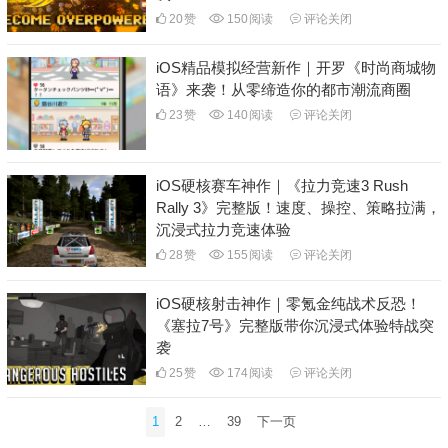
20
赞
150
阅读
评论关闭
iOS精品模拟经营新作｜开罗《时尚商城物
语》来袭！从零缔造你的都市潮流商圈
23
赞
140
阅读
评论关闭
iOS硬核赛车神作｜《拉力竞速3 Rush
Rally 3》完整版！速度、操控、策略拉满，
沉浸式拉力竞速体验
28
赞
155
阅读
评论关闭
iOS硬核射击神作｜零氪金纯战术反恐！
《塞拉7号》完整版带你沉浸式体验特战突
袭
25
赞
174
阅读
评论关闭
文
1
2
…
39
下一页
章