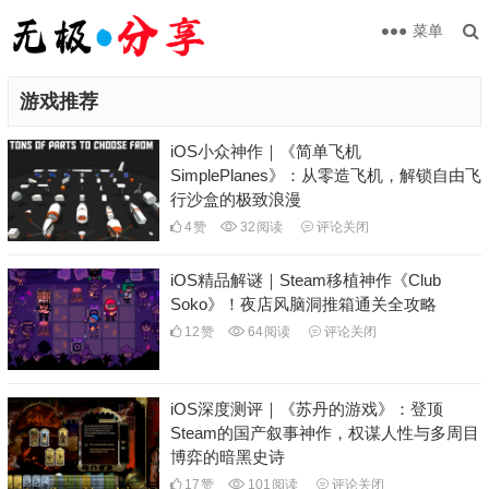
菜单
游戏推荐
iOS小众神作｜《简单飞机
SimplePlanes》：从零造飞机，解锁自由飞
行沙盒的极致浪漫
4
赞
32
阅读
评论关闭
iOS精品解谜｜Steam移植神作《Club
Soko》！夜店风脑洞推箱通关全攻略
12
赞
64
阅读
评论关闭
iOS深度测评｜《苏丹的游戏》：登顶
Steam的国产叙事神作，权谋人性与多周目
博弈的暗黑史诗
17
赞
101
阅读
评论关闭