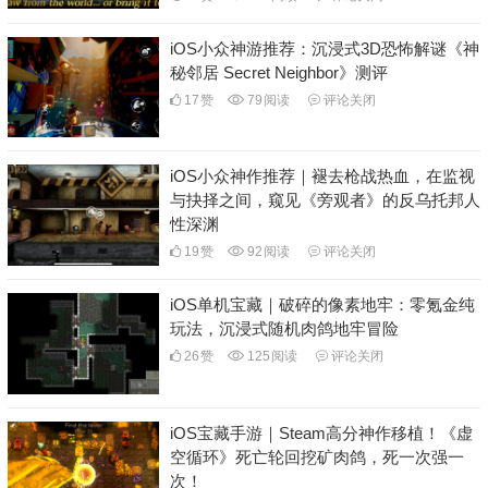
iOS小众神游推荐：沉浸式3D恐怖解谜《神
秘邻居 Secret Neighbor》测评
17
赞
79
阅读
评论关闭
iOS小众神作推荐｜褪去枪战热血，在监视
与抉择之间，窥见《旁观者》的反乌托邦人
性深渊
19
赞
92
阅读
评论关闭
iOS单机宝藏｜破碎的像素地牢：零氪金纯
玩法，沉浸式随机肉鸽地牢冒险
26
赞
125
阅读
评论关闭
iOS宝藏手游｜Steam高分神作移植！《虚
空循环》死亡轮回挖矿肉鸽，死一次强一
次！