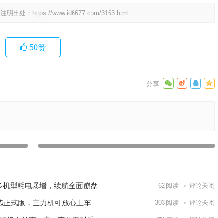
请注明出处：
https://www.id6677.com/3163.html
50
赞
屏幕不亮
appleid密码修改后appstore用不了（appstore id密码忘记了
怎么修改）
下一篇
测：多机型耗电暴增，续航全面崩盘
62
阅读
评论关闭
美的候选正式版，主力机可放心上车
303
阅读
评论关闭