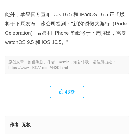
此外，苹果官方宣布 iOS 16.5 和 iPadOS 16.5 正式版
将于下周发布。该公司提到：“新的‘骄傲大游行（Pride
Celebration）’表盘和 iPhone 壁纸将于下周推出，需要
watchOS 9.5 和 iOS 16.5。”
原创文章，如侵则删。作者：admin，如若转载，请注明出处：
https://www.id6677.com/4439.html
43
赞
作者:
无极