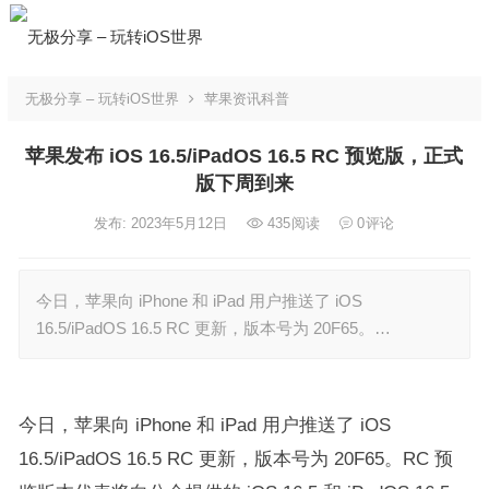
无极分享 – 玩转iOS世界
苹果资讯科普
苹果发布 iOS 16.5/iPadOS 16.5 RC 预览版，正式
版下周到来
发布: 2023年5月12日
435
阅读
0
评论
今日，苹果向 iPhone 和 iPad 用户推送了 iOS
16.5/iPadOS 16.5 RC 更新，版本号为 20F65。…
今日，苹果向 iPhone 和 iPad 用户推送了 iOS
16.5/iPadOS 16.5 RC 更新，版本号为 20F65。RC 预