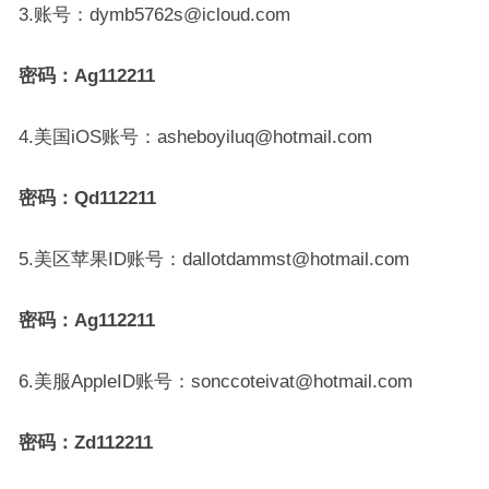
3.账号：dymb5762s@icloud.com
密码：Ag112211
4.美国iOS账号：asheboyiluq@hotmail.com
密码：Qd112211
5.美区苹果ID账号：dallotdammst@hotmail.com
密码：Ag112211
6.美服AppleID账号：sonccoteivat@hotmail.com
密码：Zd112211