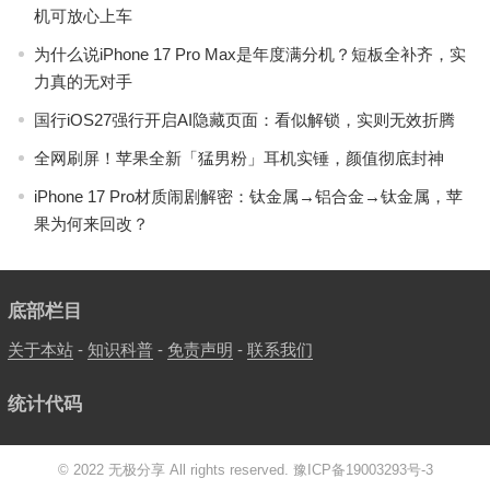
机可放心上车
为什么说iPhone 17 Pro Max是年度满分机？短板全补齐，实
力真的无对手
国行iOS27强行开启AI隐藏页面：看似解锁，实则无效折腾
全网刷屏！苹果全新「猛男粉」耳机实锤，颜值彻底封神
iPhone 17 Pro材质闹剧解密：钛金属→铝合金→钛金属，苹
果为何来回改？
底部栏目
关于本站
-
知识科普
-
免责声明
-
联系我们
统计代码
© 2022 无极分享 All rights reserved.
豫ICP备19003293号-3