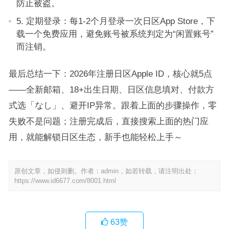
防止被盗。
5. 定期登录：每1-2个月登录一次日区App Store，下
载一个免费应用，避免账号被系统判定为“闲置账号”
而注销。
最后总结一下：2026年注册日区Apple ID，核心就5点
——全新邮箱、18+出生日期、日区信息填对、付款方
式选「なし」、避开IP异常。跟着上面的步骤操作，零
失败不是问题；注册完成后，直接搜索上面的热门应
用，就能解锁日区生态，新手也能轻松上手～
原创文章，如侵则删。作者：admin，如若转载，请注明出处：
https://www.id6677.com/8001.html
63
赞