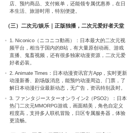
店、预约商品、支付账单，还能领专属优惠券，在日
本生活、旅游时用，特别便捷。
（三）二次元/娱乐｜正版独播，二次元爱好者天堂
1. Niconico（ニコニコ動画）：日本最大的二次元视
频平台，相当于国内的B站，有大量原创动画、游戏
直播、鬼畜视频，还有很多独家动漫资源，二次元爱
好者必装。
2. Animate Times：日本动漫资讯官方App，实时更新
动漫新番、剧场版消息，能预约动漫周边、门票，了
解日本动漫行业最新动态，无广告，资讯特别及时。
3. ファンタジースターオンライン2（PSO2）：日本
热门二次元MMORPG游戏，画面精美，角色自定义
程度高，支持多人联机冒险，日区专属服务器，体验
更流畅。