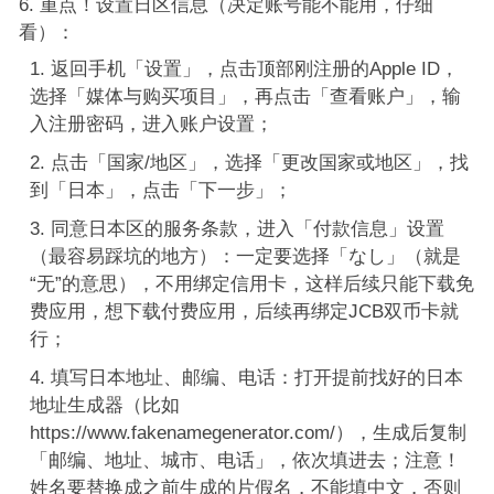
重点！设置日区信息（决定账号能不能用，仔细
看）：
返回手机「设置」，点击顶部刚注册的Apple ID，
选择「媒体与购买项目」，再点击「查看账户」，输
入注册密码，进入账户设置；
点击「国家/地区」，选择「更改国家或地区」，找
到「日本」，点击「下一步」；
同意日本区的服务条款，进入「付款信息」设置
（最容易踩坑的地方）：一定要选择「なし」（就是
“无”的意思），不用绑定信用卡，这样后续只能下载免
费应用，想下载付费应用，后续再绑定JCB双币卡就
行；
填写日本地址、邮编、电话：打开提前找好的日本
地址生成器（比如
https://www.fakenamegenerator.com/），生成后复制
「邮编、地址、城市、电话」，依次填进去；注意！
姓名要替换成之前生成的片假名，不能填中文，否则