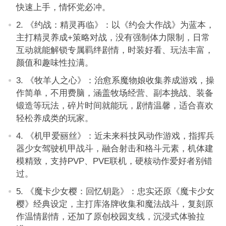
快速上手，情怀党必冲。
2. 《约战：精灵再临》：以《约会大作战》为蓝本，
主打精灵养成+策略对战，没有强制体力限制，日常
互动就能解锁专属羁绊剧情，时装好看、玩法丰富，
颜值和趣味性拉满。
3. 《牧羊人之心》：治愈系魔物娘收集养成游戏，操
作简单，不用费脑，涵盖牧场经营、副本挑战、装备
锻造等玩法，碎片时间就能玩，剧情温馨，适合喜欢
轻松养成类的玩家。
4. 《机甲爱丽丝》：近未来科技风动作游戏，指挥兵
器少女驾驶机甲战斗，融合射击和格斗元素，机体建
模精致，支持PVP、PVE联机，硬核动作爱好者别错
过。
5. 《魔卡少女樱：回忆钥匙》：忠实还原《魔卡少女
樱》经典设定，主打库洛牌收集和魔法战斗，复刻原
作温情剧情，还加了原创校园支线，沉浸式体验拉