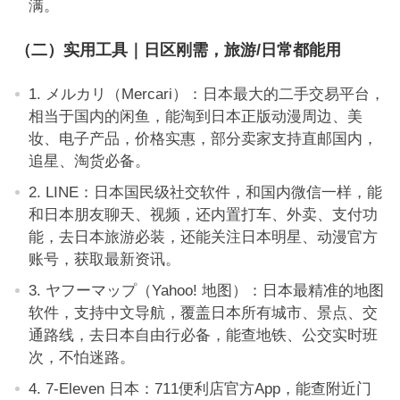
满。
（二）实用工具｜日区刚需，旅游/日常都能用
1. メルカリ（Mercari）：日本最大的二手交易平台，
相当于国内的闲鱼，能淘到日本正版动漫周边、美
妆、电子产品，价格实惠，部分卖家支持直邮国内，
追星、淘货必备。
2. LINE：日本国民级社交软件，和国内微信一样，能
和日本朋友聊天、视频，还内置打车、外卖、支付功
能，去日本旅游必装，还能关注日本明星、动漫官方
账号，获取最新资讯。
3. ヤフーマップ（Yahoo! 地图）：日本最精准的地图
软件，支持中文导航，覆盖日本所有城市、景点、交
通路线，去日本自由行必备，能查地铁、公交实时班
次，不怕迷路。
4. 7-Eleven 日本：711便利店官方App，能查附近门