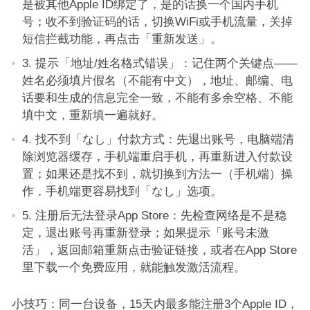
是被其他Apple ID绑定了，是的话换一个国内手机
号；收不到验证码的话，切换WiFi或手机流量，关掉
短信拦截功能，再点击「重新发送」。
3. 提示「地址/姓名格式错误」：记住两个关键点——
姓名必须填片假名（不能有中文），地址、邮编、电
话要和生成的信息完全一致，不能有多余空格、不能
填中文，重新填一遍就好。
4. 找不到「なし」付款方式：先退出账号，电脑端清
除浏览器缓存，手机端重启手机，再重新进入付款设
置；如果还是找不到，就切换到方法一（手机端）操
作，手机端更容易找到「なし」选项。
5. 注册后无法登录App Store：先检查网络是不是稳
定，退出账号再重新登录；如果提示「账号未激
活」，返回邮箱重新点击验证链接，或者在App Store
里下载一个免费应用，就能触发激活流程。
小技巧：同一台设备，15天内最多能注册3个Apple ID，