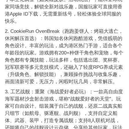
家同场竞技，解锁全新对战乐趣，国服玩家可直接用香
港Apple ID下载，无需重新练号，轻松体验全球同服的
快乐。
CookieRun OvenBreak（跑跑姜饼人：烤箱大逃亡，
休闲解压首选）：韩国知名休闲跑酷游戏，凭借贱萌的
角色设计、丰富的玩法，成为港区热门手游，适合各个
年龄段的玩家。游戏拥有200+种饼干角色和宠物，每个
角色都有专属技能，玩法多样，包括逃出团、奖杯赛、
冠军联赛等多元竞技模式，还融入了轻度RPG养成元素
（升级角色、解锁技能），兼顾操作挑战与收集乐趣，
画面清新可爱，无压力，闲暇时玩几局，非常解压。
工艺战舰：重聚（海战爱好者必玩）：一款高自由度
海军题材沙盒射击游戏，堪称“战舰爱好者的天堂”。玩
家可自由设计、组装属于自己的战舰，还原二战真实船
只细节（如航母、驱逐舰、战列舰），支持自定义船
体、武器、装甲，打造专属战舰；支持8人联机对战，
还能将自己的战舰设计云存储、分享给其他玩家，玩法