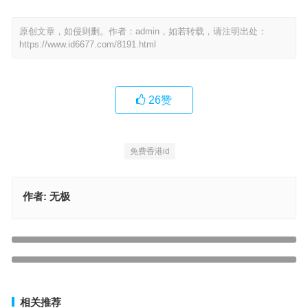
原创文章，如侵则删。作者：admin，如若转载，请注明出处：
https://www.id6677.com/8191.html
26
赞
免费香港id
作者:
无极
2026实测可用｜香港Apple ID私人账号自助注册+安全登录全攻略
（防锁机、防风控、防被盗）
保姆级香港苹果ID注册教程｜一次性成功避坑指南+港区AppStore热
上一篇
门应用全解析
下一篇
相关推荐