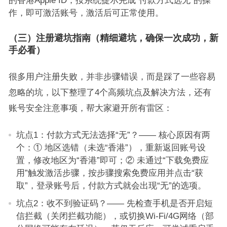
的香港Apple ID，按系统提示完成“付款方式选无”的操
作，即可激活账号，激活后可正常使用。
（三）注册避坑指南（精细避坑，确保一次成功，新
手必看）
很多用户注册失败，并非步骤错误，而是踩了一些容易
忽略的坑，以下整理了4个高频坑点及解决方法，还有
账号安全注意事项，帮大家避开所有雷区：
坑点1：付款方式无法选择“无”？—— 核心原因有两
个：① 地区选错（未选“香港”），重新返回账号设
置，修改地区为“香港”即可；② 未通过“下载免费应
用”触发激活步骤，按步骤搜索免费应用并点击“获
取”，登录账号后，付款方式就会出现“无”的选项。
坑点2：收不到验证码？—— 先检查手机是否开启短
信拦截（关闭拦截功能），或切换Wi-Fi/4G网络（部