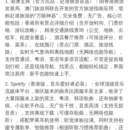
港澳宝典（官方出品，赴港旅游首选）：由香港旅游
发展局、澳门旅游局联合开发的官方旅游指南应用，堪
称赴港旅游的“万能神器”，完全免费，无广告。核心功
能包括：香港所有景点详细介绍（含开放时间、门票价
格、游玩攻略）、精准交通路线查询（公交、地铁、出
租车、轮渡全覆盖）、酒店餐厅推荐（可筛选评分、价
格、菜系）、在线预订（景点门票、酒店、旅游线
路）、实时天气查询和离线地图（无网络也能导航），
支持普通话、粤语、英语等多语言适配，不管是提前规
划行程，还是现场导航、找景点，都能轻松搞定，界面
简洁易用，新手也能快速上手。
Spotify（香港版，音乐爱好者必装）：全球顶级音乐
流媒体平台，港区版本的曲库比国服丰富太多，收录了
大量国服未上架的英文、粤语、韩语歌曲，还有独家专
辑、小众歌手作品，无广告干扰，音质高清（支持无损
音质），支持离线下载（可缓存歌曲，无网络也能
听），搭配苹果耳机使用，听觉体验拉满。同时支持创
建专属歌单、智能推荐（根据听歌习惯推荐歌曲），还