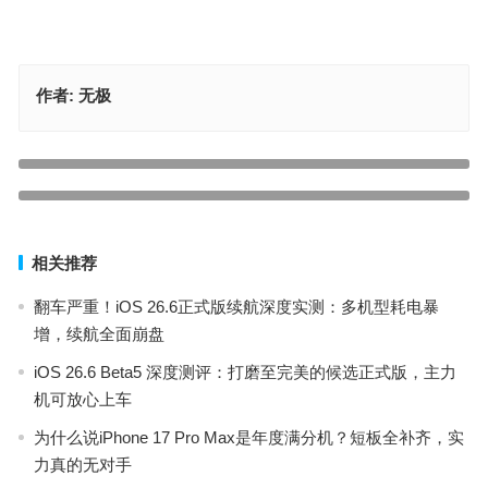
作者:
无极
全网刷屏！苹果全新「猛男粉」耳机实锤，颜值彻底封神
为什么说iPhone 17 Pro Max是年度满分机？短板全补齐，实力真的
上一篇
无对手
下一篇
相关推荐
翻车严重！iOS 26.6正式版续航深度实测：多机型耗电暴
增，续航全面崩盘
iOS 26.6 Beta5 深度测评：打磨至完美的候选正式版，主力
机可放心上车
为什么说iPhone 17 Pro Max是年度满分机？短板全补齐，实
力真的无对手