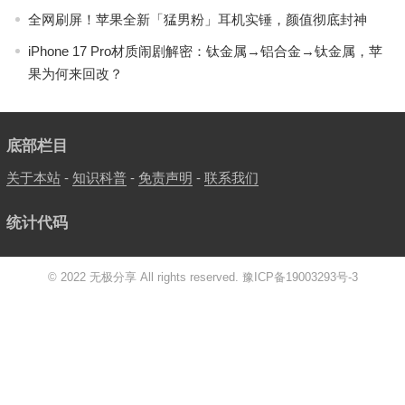
全网刷屏！苹果全新「猛男粉」耳机实锤，颜值彻底封神
iPhone 17 Pro材质闹剧解密：钛金属→铝合金→钛金属，苹
果为何来回改？
底部栏目
关于本站
-
知识科普
-
免责声明
-
联系我们
统计代码
© 2022 无极分享 All rights reserved.
豫ICP备19003293号-3