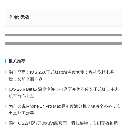
作者:
无极
任天堂账号怎么绑定美区苹果id（苹果商店怎么换美区账号）
上一篇
消息源称iPhone 16 Pro机型将配备屏下Face ID摄像头
下一篇
相关推荐
翻车严重！iOS 26.6正式版续航深度实测：多机型耗电暴
增，续航全面崩盘
iOS 26.6 Beta5 深度测评：打磨至完美的候选正式版，主力
机可放心上车
为什么说iPhone 17 Pro Max是年度满分机？短板全补齐，实
力真的无对手
国行iOS27强行开启AI隐藏页面：看似解锁，实则无效折腾