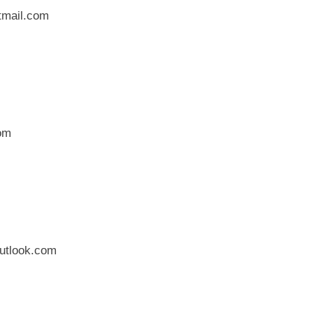
ail.com
om
look.com