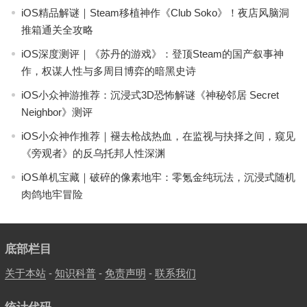
iOS精品解谜｜Steam移植神作《Club Soko》！夜店风脑洞
推箱通关全攻略
iOS深度测评｜《苏丹的游戏》：登顶Steam的国产叙事神
作，权谋人性与多周目博弈的暗黑史诗
iOS小众神游推荐：沉浸式3D恐怖解谜《神秘邻居 Secret
Neighbor》测评
iOS小众神作推荐｜褪去枪战热血，在监视与抉择之间，窥见
《旁观者》的反乌托邦人性深渊
iOS单机宝藏｜破碎的像素地牢：零氪金纯玩法，沉浸式随机
肉鸽地牢冒险
底部栏目
关于本站
-
知识科普
-
免责声明
-
联系我们