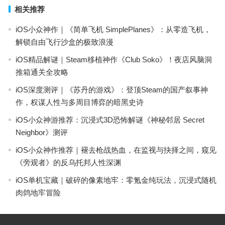
相关推荐
iOS小众神作｜《简单飞机 SimplePlanes》：从零造飞机，
解锁自由飞行沙盒的极致浪漫
iOS精品解谜｜Steam移植神作《Club Soko》！夜店风脑洞
推箱通关全攻略
iOS深度测评｜《苏丹的游戏》：登顶Steam的国产叙事神
作，权谋人性与多周目博弈的暗黑史诗
iOS小众神游推荐：沉浸式3D恐怖解谜《神秘邻居 Secret
Neighbor》测评
iOS小众神作推荐｜褪去枪战热血，在监视与抉择之间，窥见
《旁观者》的反乌托邦人性深渊
iOS单机宝藏｜破碎的像素地牢：零氪金纯玩法，沉浸式随机
肉鸽地牢冒险