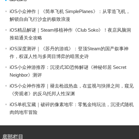
iOS小众神作｜《简单飞机 SimplePlanes》：从零造飞机，
解锁自由飞行沙盒的极致浪漫
iOS精品解谜｜Steam移植神作《Club Soko》！夜店风脑洞
推箱通关全攻略
iOS深度测评｜《苏丹的游戏》：登顶Steam的国产叙事神
作，权谋人性与多周目博弈的暗黑史诗
iOS小众神游推荐：沉浸式3D恐怖解谜《神秘邻居 Secret
Neighbor》测评
iOS小众神作推荐｜褪去枪战热血，在监视与抉择之间，窥见
《旁观者》的反乌托邦人性深渊
iOS单机宝藏｜破碎的像素地牢：零氪金纯玩法，沉浸式随机
肉鸽地牢冒险
底部栏目