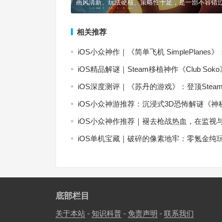
画风清新、玩法硬核、策略性十足，是一部不容错
——精灵与橡木之歌
相关推荐
iOS小众神作｜《简单飞机 SimplePla
iOS精品解谜｜Steam移植神作《Club S
iOS深度测评｜《苏丹的游戏》：登顶St
iOS小众神游推荐：沉浸式3D恐怖解谜《神秘邻居 
iOS小众神作推荐｜褪去枪战热血，在监视
iOS单机宝藏｜破碎的像素地牢：零氪金纯
底部栏目
关于本站
-
知识科普
-
免责声明
-
联系我们