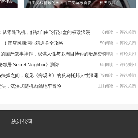
过的作品
自由度和精致的画面而广受玩家喜爱——神界原罪2
nes》：从零造飞机，解锁自由飞行沙盒的极致浪漫
8
阅读
评论关闭
oko》！夜店风脑洞推箱通关全攻略
50
阅读
评论关闭
eam的国产叙事神作，权谋人性与多周目博弈的暗黑史诗
75
阅读
评论关闭
Secret Neighbor》测评
65
阅读
评论关闭
与抉择之间，窥见《旁观者》的反乌托邦人性深渊
79
阅读
评论关闭
玩法，沉浸式随机肉鸽地牢冒险
111
阅读
评论关闭
统计代码