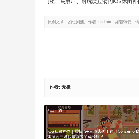
门槛、高解压、耐玩度拉满的iOS休闲
原创文章，如侵则删。作者：admin，如若转载，
作者:
无极
上一篇
iOS私藏神作｜横扫IGF三项大奖！在《Consume 
重温高三暑假最真实的成长序章