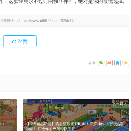
神作，这款经典永不过时的独立神作，绝对是你的最优选择。
请注明出处：
https://www.id6677.com/9255.html
24
赞
下一篇
Me》，
【iOS精品新游】热血篮坛圆梦时刻！开罗神作《篮球热潮
物语》打造你的专属球队王朝